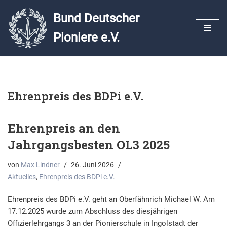
Bund Deutscher
Zum
Pioniere e.V.
Inhalt
springen
Ehrenpreis des BDPi e.V.
Ehrenpreis an den
Jahrgangsbesten OL3 2025
von
Max Lindner
26. Juni 2026
Aktuelles
,
Ehrenpreis des BDPi e.V.
Ehrenpreis des BDPi e.V. geht an Oberfähnrich Michael W. Am
17.12.2025 wurde zum Abschluss des diesjährigen
Offizierlehrgangs 3 an der Pionierschule in Ingolstadt der