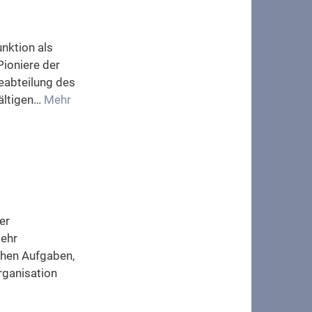
unktion als
Pioniere der
seabteilung des
fältigen…
Mehr
er
wehr
ichen Aufgaben,
rganisation