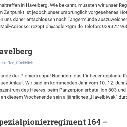
altreffen in Havelberg. Wie bekannt, mussten wir unser Reg
m Zeitpunkt ist jedoch unser ursprünglich vorgesehenes Ho
ben uns daher entschlossen nach Tangermünde auszuweichen.
 Mail-Adresse: rezeption@adler-tgm.de Telefon: 039322 960
avelberg
ltreffen
,
Rückblick
unde der Pioniertruppe! Nachdem das für heuer geplante Re
neuen Anlauf. Wir sind im kommenden Jahr vom 10.-12. Juni 
zentrum des Heeres, beim Panzerpionierbataillon 803 und
 an diesem Wochenende sein alljährliches „Havelbiwak“ durc
Spezialpionierregiment 164 –