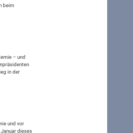
n beim
ndemie – und
enpräsidenten
ieg in der
mie und vor
 Januar dieses