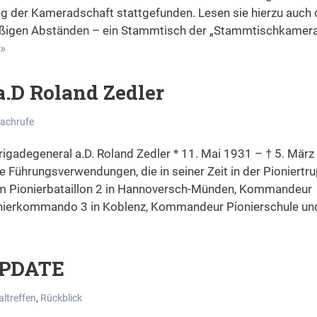
ung der Kameradschaft stattgefunden. Lesen sie hierzu auch
mäßigen Abständen – ein Stammtisch der „Stammtischkamer
 »
a.D Roland Zedler
achrufe
rigadegeneral a.D. Roland Zedler * 11. Mai 1931 – † 5. Mär
le Führungsverwendungen, die in seiner Zeit in der Pioniertr
m Pionierbataillon 2 in Hannoversch-Münden, Kommandeur
onierkommando 3 in Koblenz, Kommandeur Pionierschule un
 UPDATE
ltreffen
,
Rückblick