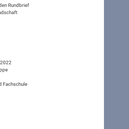
 den Rundbrief
adschaft
z 2022
uppe
d Fachschule