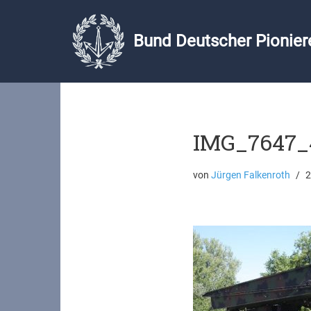
Zum
Bund Deutscher Pioniere
Inhalt
springen
IMG_7647_
von
Jürgen Falkenroth
2