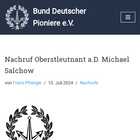
Bund Deutscher
Zum
Pioniere e.V.
Inhalt
springen
Nachruf Oberstleutnant a.D. Michael
Salchow
von
Franz Pfrengle
10. Juli 2024
Nachrufe