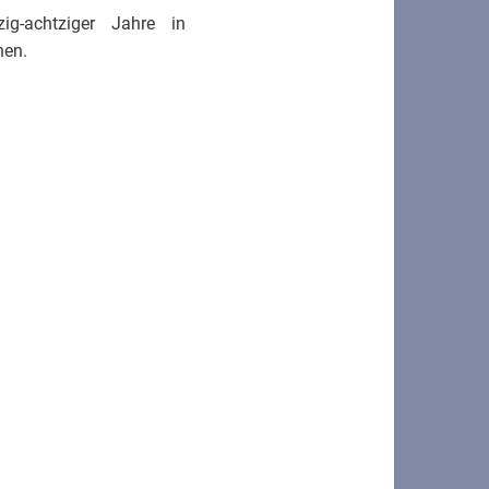
zig-achtziger Jahre in
hen.