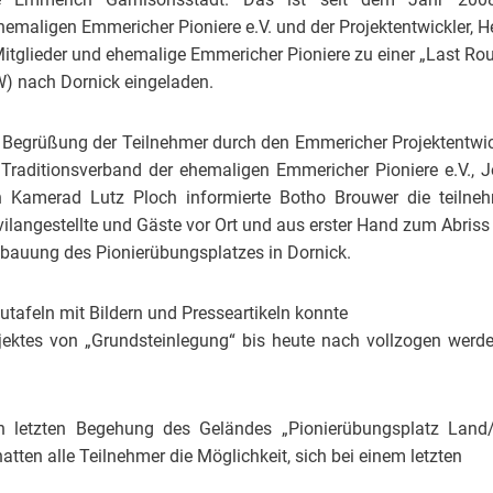
hemaligen Emmericher Pioniere e.V. und der Projektentwickler, 
itglieder und ehemalige Emmericher Pioniere zu einer „Last R
W) nach Dornick eingeladen.
egrüßung der Teilnehmer durch den Emmericher Projektentwic
Traditionsverband der ehemaligen Emmericher Pioniere e.V.,
 Kamerad Lutz Ploch informierte Botho Brouwer die teilne
vilangestellte und Gäste vor Ort und aus erster Hand zum Abriss
bauung des Pionierübungsplatzes in Dornick.
utafeln mit Bildern und Presseartikeln konnte
jektes von „Grundsteinlegung“ bis heute nach vollzogen werden
 letzten Begehung des Geländes „Pionierübungsplatz Lan
tten alle Teilnehmer die Möglichkeit, sich bei einem letzten