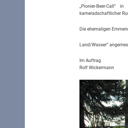
„Pionier-Beer-Call“ i
kameradschaftlicher Run
Die ehemaligen Emmeric
Land/Wasser“ angemess
Im Auftrag
Rolf Wickermann